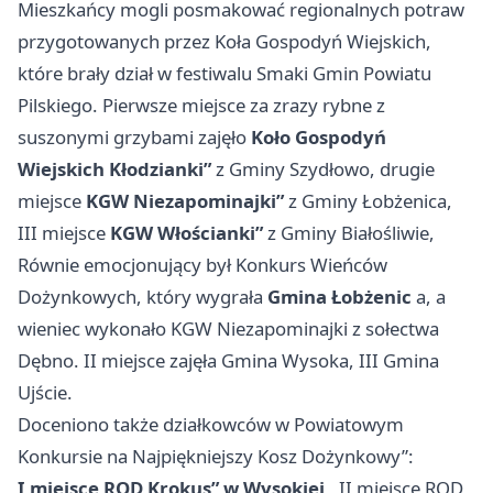
Mieszkańcy mogli posmakować regionalnych potraw
przygotowanych przez Koła Gospodyń Wiejskich,
które brały dział w festiwalu Smaki Gmin Powiatu
Pilskiego. Pierwsze miejsce za zrazy rybne z
suszonymi grzybami zajęło
Koło Gospodyń
Wiejskich Kłodzianki”
z Gminy Szydłowo, drugie
miejsce
KGW Niezapominajki”
z Gminy Łobżenica,
III miejsce
KGW Włościanki”
z Gminy Białośliwie,
Równie emocjonujący był Konkurs Wieńców
Dożynkowych, który wygrała
Gmina Łobżenic
a, a
wieniec wykonało KGW Niezapominajki z sołectwa
Dębno. II miejsce zajęła Gmina Wysoka, III Gmina
Ujście.
Doceniono także działkowców w Powiatowym
Konkursie na Najpiękniejszy Kosz Dożynkowy”:
I miejsce ROD Krokus” w Wysokiej
, II miejsce ROD