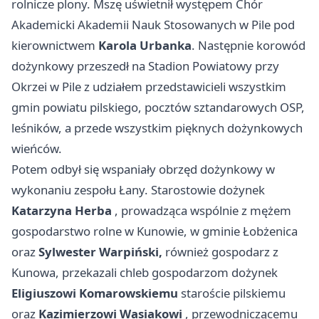
rolnicze plony. Mszę uświetnił występem Chór
Akademicki Akademii Nauk Stosowanych w Pile pod
kierownictwem
Karola Urbanka
. Następnie korowód
dożynkowy przeszedł na Stadion Powiatowy przy
Okrzei w Pile z udziałem przedstawicieli wszystkim
gmin powiatu pilskiego, pocztów sztandarowych OSP,
leśników, a przede wszystkim pięknych dożynkowych
wieńców.
Potem odbył się wspaniały obrzęd dożynkowy w
wykonaniu zespołu Łany. Starostowie dożynek
Katarzyna Herba
, prowadząca wspólnie z mężem
gospodarstwo rolne w Kunowie, w gminie Łobżenica
oraz
Sylwester Warpiński,
również gospodarz z
Kunowa, przekazali chleb gospodarzom dożynek
Eligiuszowi Komarowskiemu
staroście pilskiemu
oraz
Kazimierzowi Wasiakowi
, przewodniczącemu