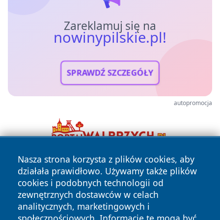
Zareklamuj się na
nowinypilskie.pl!
SPRAWDŹ SZCZEGÓŁY
autopromocja
Nasza strona korzysta z plików cookies, aby
działała prawidłowo. Używamy także plików
cookies i podobnych technologii od
zewnętrznych dostawców w celach
analitycznych, marketingowych i
społecznościowych. Informacje te mogą być