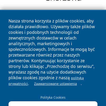
Nasza strona korzysta z plików cookies, aby
działała prawidłowo. Używamy także plików
cookies i podobnych technologii od
zewnętrznych dostawców w celach
Copyright © 2026 nowinypilskie.pl Wszystkie prawa
analitycznych, marketingowych i
zastrzeżone.
społecznościowych. Informacje te mogą być
przetwarzane również przez naszych
partnerów. Kontynuując korzystanie ze
Polityka
Polityka
News
Autorzy
strony lub klikając „Przechodzę do serwisu",
Prywatności
Cookies
wyrażasz zgodę na użycie dodatkowych
plików cookies zgodnie z naszą
polityką
.
.
prywatności
Zaawansowane ustawienia
Polityka Cookies