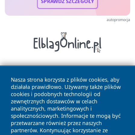
SPRAWDŹ SZCZEGÓŁY
autopromocja
Nasza strona korzysta z plików cookies, aby
działała prawidłowo. Używamy także plików
cookies i podobnych technologii od
zewnętrznych dostawców w celach
Copyright © 2026 nowinypilskie.pl Wszystkie prawa
analitycznych, marketingowych i
zastrzeżone.
społecznościowych. Informacje te mogą być
przetwarzane również przez naszych
partnerów. Kontynuując korzystanie ze
Polityka
Polityka
News
Autorzy