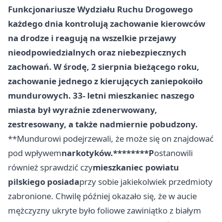
Funkcjonariusze Wydziału Ruchu Drogowego
każdego dnia kontrolują zachowanie kierowców
na drodze i reagują na wszelkie przejawy
nieodpowiedzialnych oraz niebezpiecznych
zachowań. W środę, 2 sierpnia bieżącego roku,
zachowanie jednego z kierujących zaniepokoiło
mundurowych. 33- letni mieszkaniec naszego
miasta był wyraźnie zdenerwowany,
zestresowany, a także nadmiernie pobudzony.
**Mundurowi podejrzewali, że może się on znajdować
pod wpływem
narkotyków.********P
ostanowili
również sprawdzić czy
mieszkaniec powiatu
pilskiego posiada
przy sobie jakiekolwiek przedmioty
zabronione. Chwilę później okazało się, że w aucie
mężczyzny ukryte było foliowe zawiniątko z białym