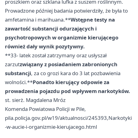
proszkiem oraz szklana lufka z suszem roślinnym.
Prowadzone później badania potwierdziły, że była to
amfetamina i marihuana.**
Wstępne testy na
zawartość substancji odurzających i
psychotropowych w organizmie kierującego
również dały wynik pozytywny.
**33- latek został zatrzymany oraz usłyszał
zarzut
związany z posiadaniem zabronionych
substancji
, za co grozi kara do 3 lat pozbawienia
wolności.**
Ponadto kierujący odpowie za
prowadzenia pojazdu pod wpływem narkotyków.
st. sierż. Magdalena Mróz
Komenda Powiatowa Policji w Pile,
pila.policja.gov.pl/w19/aktualnosci/245393,Narkotyki
-w-aucie-i-organizmie-kierujacego.html