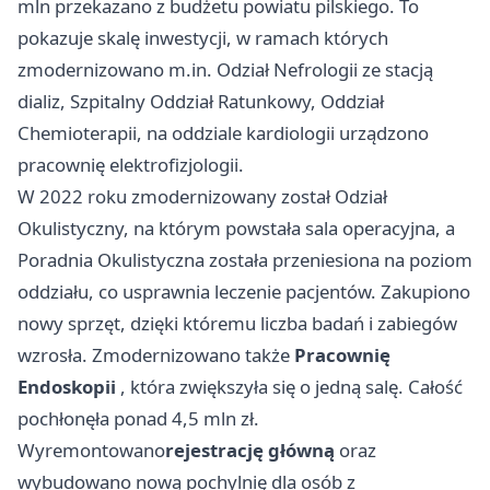
mln przekazano z budżetu powiatu pilskiego. To
pokazuje skalę inwestycji, w ramach których
zmodernizowano m.in. Odział Nefrologii ze stacją
dializ, Szpitalny Oddział Ratunkowy, Oddział
Chemioterapii, na oddziale kardiologii urządzono
pracownię elektrofizjologii.
W 2022 roku zmodernizowany został Odział
Okulistyczny, na którym powstała sala operacyjna, a
Poradnia Okulistyczna została przeniesiona na poziom
oddziału, co usprawnia leczenie pacjentów. Zakupiono
nowy sprzęt, dzięki któremu liczba badań i zabiegów
wzrosła. Zmodernizowano także
Pracownię
Endoskopii
, która zwiększyła się o jedną salę. Całość
pochłonęła ponad 4,5 mln zł.
Wyremontowano
rejestrację główną
oraz
wybudowano nową pochylnię dla osób z