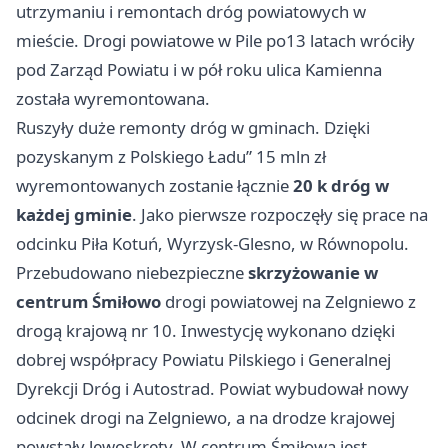
utrzymaniu i remontach dróg powiatowych w
mieście. Drogi powiatowe w Pile po13 latach wróciły
pod Zarząd Powiatu i w pół roku ulica Kamienna
została wyremontowana.
Ruszyły duże remonty dróg w gminach. Dzięki
pozyskanym z Polskiego Ładu” 15 mln zł
wyremontowanych zostanie łącznie
20 k dróg w
każdej gminie
. Jako pierwsze rozpoczęły się prace na
odcinku
Piła
Kotuń, Wyrzysk-Glesno, w Równopolu.
Przebudowano niebezpieczne
skrzyżowanie w
centrum Śmiłowo
drogi powiatowej na Zelgniewo z
drogą krajową nr 10. Inwestycję wykonano dzięki
dobrej współpracy Powiatu Pilskiego i Generalnej
Dyrekcji Dróg i Autostrad. Powiat wybudował nowy
odcinek drogi na Zelgniewo, a na drodze krajowej
powstały lewoskręty. W centrum Śmiłowa jest