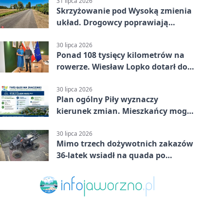
31 lipca 2026
Skrzyżowanie pod Wysoką zmienia
układ. Drogowcy poprawiają
bezpieczeństwo
30 lipca 2026
Ponad 108 tysięcy kilometrów na
rowerze. Wiesław Lopko dotarł do
Piły
30 lipca 2026
Plan ogólny Piły wyznaczy
kierunek zmian. Mieszkańcy mogą
zabrać głos
30 lipca 2026
Mimo trzech dożywotnich zakazów
36-latek wsiadł na quada po
alkoholu