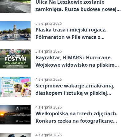
Ulica Na Leszkowie zostanie
zamknięta. Rusza budowa nowej
nawierzchni
5 sierpnia 2026
Płaska trasa i miejski rogacz.
Półmaraton w Pile wraca z
lokalnym pakietem
5 sierpnia 2026
Bayraktar, HIMARS i Hurricane.
Wojskowe widowisko na pilskim
lotnisku
4 sierpnia 2026
Sierpniowe wakacje z makramą,
diaskopem i sztuką w pilskiej
bibliotece
4 sierpnia 2026
Wielkopolska na trzech zdjęciach.
Konkurs czeka na fotograficzne
odkrycia
4 sierpnia 2026