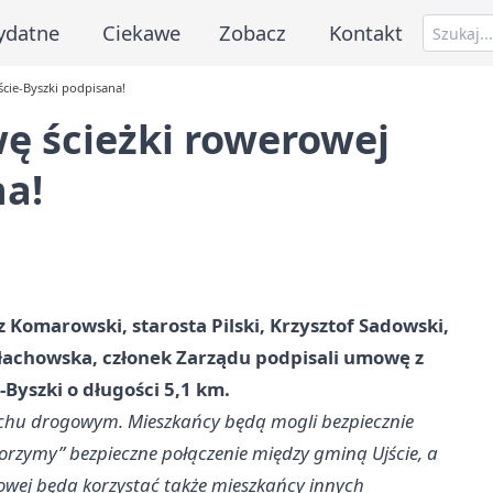
ydatne
Ciekawe
Zobacz
Kontakt
cie-Byszki podpisana!
ę ścieżki rowerowej
na!
z Komarowski, starosta Pilski, Krzysztof Sadowski,
ałachowska, członek Zarządu podpisali umowę z
Byszki o długości 5,1 km.
uchu drogowym. Mieszkańcy będą mogli bezpiecznie
orzymy” bezpieczne połączenie między gminą Ujście, a
rowej będą korzystać także mieszkańcy innych