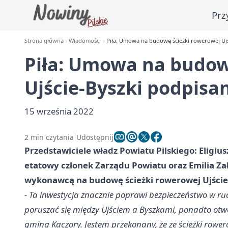
Prz
Strona główna
Wiadomości
Piła: Umowa na budowę ścieżki rowerowej Ujś
Piła: Umowa na budow
Ujście-Byszki podpisa
15 września 2022
2 min czytania
Udostępnij
Przedstawiciele władz Powiatu Pilskiego: Eligius
etatowy członek Zarządu Powiatu oraz Emilia Z
wykonawcą na budowę ścieżki rowerowej Ujście-
- Ta inwestycja znacznie poprawi bezpieczeństwo w r
poruszać się między Ujściem a Byszkami, ponadto otw
gminą Kaczory. Jestem przekonany, że ze ścieżki rowe