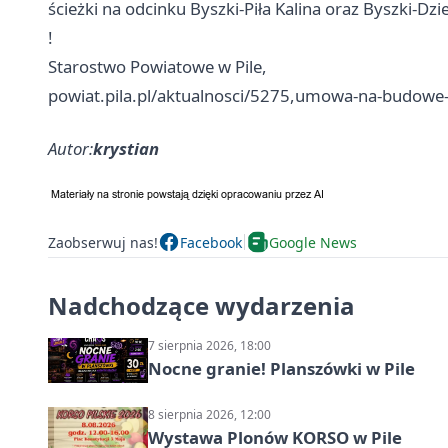
ścieżki na odcinku Byszki-
Piła
Kalina oraz Byszki-Dz
!
Starostwo Powiatowe w Pile,
powiat.pila.pl/aktualnosci/5275,umowa-na-budowe-s
Autor:
krystian
Zaobserwuj nas!
Facebook
Google News
Nadchodzące wydarzenia
7 sierpnia 2026, 18:00
Nocne granie! Planszówki w Pile
8 sierpnia 2026, 12:00
Wystawa Plonów KORSO w Pile