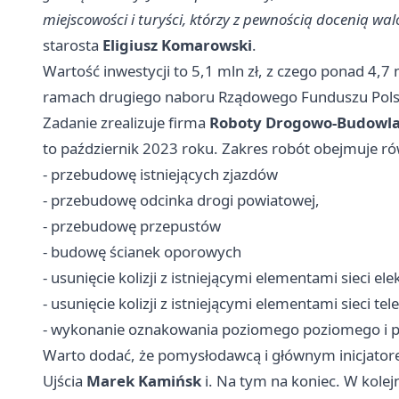
miejscowości i turyści, którzy z pewnością docenią wa
starosta
Eligiusz Komarowski
.
Wartość inwestycji to 5,1 mln zł, z czego ponad 4,7 
ramach drugiego naboru Rządowego Funduszu Polski
Zadanie zrealizuje firma
Roboty Drogowo-Budowlan
to październik 2023 roku. Zakres robót obejmuje ró
- przebudowę istniejących zjazdów
- przebudowę odcinka drogi powiatowej,
- przebudowę przepustów
- budowę ścianek oporowych
- usunięcie kolizji z istniejącymi elementami sieci el
- usunięcie kolizji z istniejącymi elementami sieci te
- wykonanie oznakowania poziomego poziomego i 
Warto dodać, że pomysłodawcą i głównym inicjatore
Ujścia
Marek Kamińsk
i. Na tym na koniec. W kole