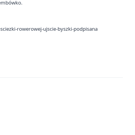
iembówko.
ciezki-rowerowej-ujscie-byszki-podpisana