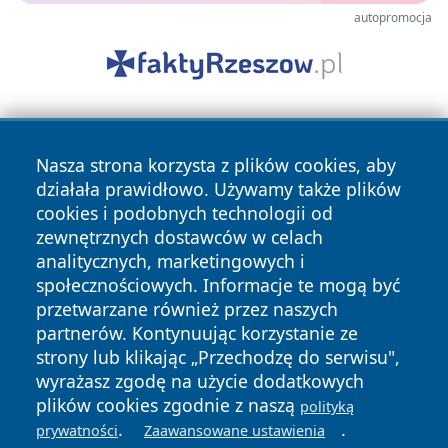
autopromocja
Nasza strona korzysta z plików cookies, aby
działała prawidłowo. Używamy także plików
cookies i podobnych technologii od
zewnętrznych dostawców w celach
Copyright © 2026 nowinypilskie.pl Wszystkie prawa
analitycznych, marketingowych i
zastrzeżone.
społecznościowych. Informacje te mogą być
przetwarzane również przez naszych
partnerów. Kontynuując korzystanie ze
Polityka
Polityka
News
Autorzy
strony lub klikając „Przechodzę do serwisu",
Prywatności
Cookies
wyrażasz zgodę na użycie dodatkowych
plików cookies zgodnie z naszą
polityką
.
.
prywatności
Zaawansowane ustawienia