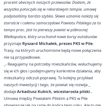
procent obecnych naszych przewozów. Dodam, że
wszystko potoczyło się w rekordowym tempie, umowę
podpisaliśmy bardzo szybko. Słowa uznania należą się
staroście i całemu samorządowi Powiatu Pilskiego za to
tempo prac. Jest to pierwszy powiat w północnej
Wielkopolsce, który uruchomił nowe kursy autobusów
przyznaje
Ryszard Michałek, prezes PKS w Pile
.
Trasy, na których uruchomione będą nowe połączenia
nie są przypadkowe.
_- Reagujemy na potrzeby mieszkańców, wsłuchujemy
się w ich głos i podejmujemy konkretne działania, aby
mieszkańcy odczuli poprawę. To kolejny przykład
naszych inwestycji i tego, że powiat się rozwija _
dodaje
Arkadiusz Kubich, wicestarosta pilski
.
Umowa między Powiatem Pilskim a PKS w Pile
obowiązuje jak na razie do końca tego roku. Ale to nie