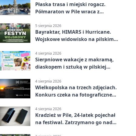
Płaska trasa i miejski rogacz.
Półmaraton w Pile wraca z
lokalnym pakietem
5 sierpnia 2026
Bayraktar, HIMARS i Hurricane.
Wojskowe widowisko na pilskim
lotnisku
4 sierpnia 2026
Sierpniowe wakacje z makramą,
diaskopem i sztuką w pilskiej
bibliotece
4 sierpnia 2026
Wielkopolska na trzech zdjęciach.
Konkurs czeka na fotograficzne
odkrycia
4 sierpnia 2026
Kradzież w Pile, 24-latek pojechał
na festiwal. Zatrzymano go nad
morzem