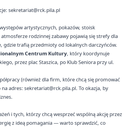
cje:
sekretariat@rck.pila.pl
i występów artystycznych, pokazów, stoisk
atmosferze rodzinnej zabawy pojawią się strefy dla
e, gdzie trafią przedmioty od lokalnych darczyńców.
gionalnym Centrum Kultury
, który koordynuje
iego, przez plac Staszica, po Klub Seniora przy ul.
spółpracy (również dla firm, które chcą się promować
 na adres:
sekretariat@rck.pila.pl
. To okazja, by
iznes.
żeń i tych, którzy chcą wesprzeć wspólną akcję przez
energię z ideą pomagania — warto sprawdzić, co