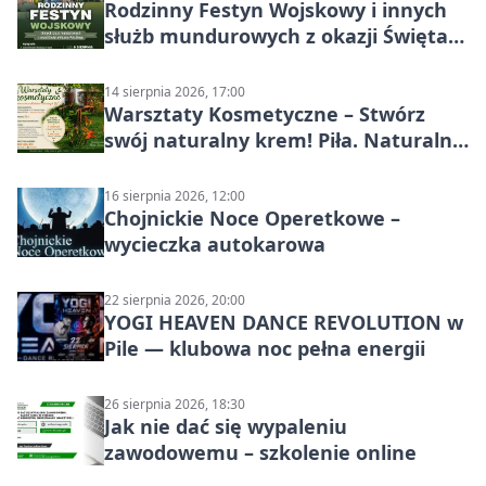
Rodzinny Festyn Wojskowy i innych
służb mundurowych z okazji Święta
Wojska Polskiego
14 sierpnia 2026, 17:00
Warsztaty Kosmetyczne – Stwórz
swój naturalny krem! Piła. Naturalna
pielęgnacja
16 sierpnia 2026, 12:00
Chojnickie Noce Operetkowe –
wycieczka autokarowa
22 sierpnia 2026, 20:00
YOGI HEAVEN DANCE REVOLUTION w
Pile — klubowa noc pełna energii
26 sierpnia 2026, 18:30
Jak nie dać się wypaleniu
zawodowemu – szkolenie online