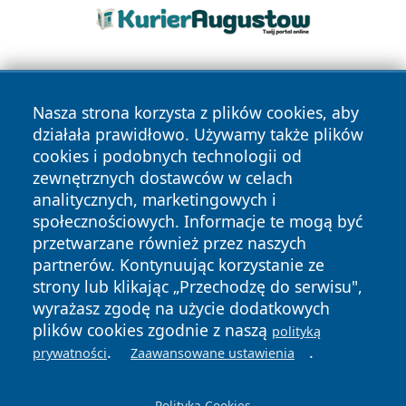
Nasza strona korzysta z plików cookies, aby
działała prawidłowo. Używamy także plików
cookies i podobnych technologii od
zewnętrznych dostawców w celach
Copyright © 2026 nowinypilskie.pl Wszystkie prawa
analitycznych, marketingowych i
zastrzeżone.
społecznościowych. Informacje te mogą być
przetwarzane również przez naszych
partnerów. Kontynuując korzystanie ze
Polityka
Polityka
News
Autorzy
strony lub klikając „Przechodzę do serwisu",
Prywatności
Cookies
wyrażasz zgodę na użycie dodatkowych
plików cookies zgodnie z naszą
polityką
.
.
prywatności
Zaawansowane ustawienia
Polityka Cookies