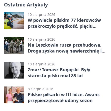
Ostatnie Artykuły
10 sierpnia 2026
W powiecie pilskim 77 kierowców
przekroczyło prędkość, pięciu
straciło prawa jazdy
10 sierpnia 2026
Na Leszkowie rusza przebudowa.
Droga zyska nową nawierzchnię i
zatokę postojową
10 sierpnia 2026
Zmarł Tomasz Bugajski. Były
starosta pilski miał 85 lat
8 sierpnia 2026
Pilskie piłkarki w III lidze. Awans
przypieczętował udany sezon