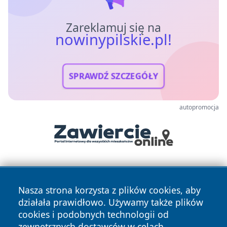
Zareklamuj się na
nowinypilskie.pl!
SPRAWDŹ SZCZEGÓŁY
autopromocja
Nasza strona korzysta z plików cookies, aby
działała prawidłowo. Używamy także plików
cookies i podobnych technologii od
zewnętrznych dostawców w celach