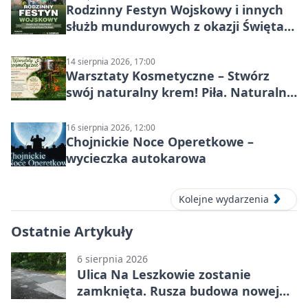
Rodzinny Festyn Wojskowy i innych
służb mundurowych z okazji Święta
Wojska Polskiego
14 sierpnia 2026, 17:00
Warsztaty Kosmetyczne – Stwórz
swój naturalny krem! Piła. Naturalna
pielęgnacja
16 sierpnia 2026, 12:00
Chojnickie Noce Operetkowe –
wycieczka autokarowa
Kolejne wydarzenia
Ostatnie Artykuły
6 sierpnia 2026
Ulica Na Leszkowie zostanie
zamknięta. Rusza budowa nowej
nawierzchni