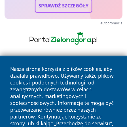
SPRAWDŹ SZCZEGÓŁY
autopromocja
Nasza strona korzysta z plików cookies, aby
działała prawidłowo. Używamy także plików
cookies i podobnych technologii od
zewnętrznych dostawców w celach
Copyright © 2026 nowinypilskie.pl Wszystkie prawa
analitycznych, marketingowych i
zastrzeżone.
społecznościowych. Informacje te mogą być
przetwarzane również przez naszych
partnerów. Kontynuując korzystanie ze
Polityka
Polityka
News
Autorzy
strony lub klikając „Przechodzę do serwisu",
Prywatności
Cookies