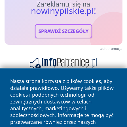
Zareklamuj się na
nowinypilskie.pl!
SPRAWDŹ SZCZEGÓŁY
autopromocja
Nasza strona korzysta z plików cookies, aby
działała prawidłowo. Używamy także plików
cookies i podobnych technologii od
zewnętrznych dostawców w celach
analitycznych, marketingowych i
społecznościowych. Informacje te mogą być
Copyright © 2026 nowinypilskie.pl Wszystkie prawa
przetwarzane również przez naszych
zastrzeżone.