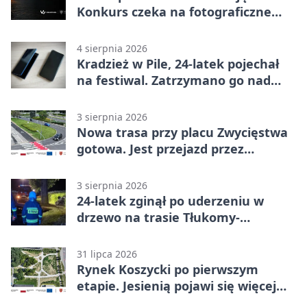
Konkurs czeka na fotograficzne
odkrycia
4 sierpnia 2026
Kradzież w Pile, 24-latek pojechał
na festiwal. Zatrzymano go nad
morzem
3 sierpnia 2026
Nowa trasa przy placu Zwycięstwa
gotowa. Jest przejazd przez
Spacerową
3 sierpnia 2026
24-latek zginął po uderzeniu w
drzewo na trasie Tłukomy-
Wiktorówko
31 lipca 2026
Rynek Koszycki po pierwszym
etapie. Jesienią pojawi się więcej
zieleni