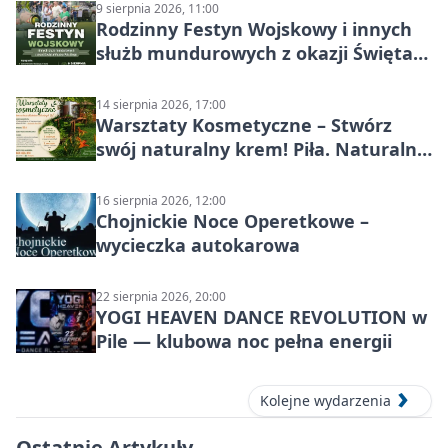
9 sierpnia 2026, 11:00
Rodzinny Festyn Wojskowy i innych
służb mundurowych z okazji Święta
Wojska Polskiego
14 sierpnia 2026, 17:00
Warsztaty Kosmetyczne – Stwórz
swój naturalny krem! Piła. Naturalna
pielęgnacja
16 sierpnia 2026, 12:00
Chojnickie Noce Operetkowe –
wycieczka autokarowa
22 sierpnia 2026, 20:00
YOGI HEAVEN DANCE REVOLUTION w
Pile — klubowa noc pełna energii
Kolejne wydarzenia
Ostatnie Artykuły