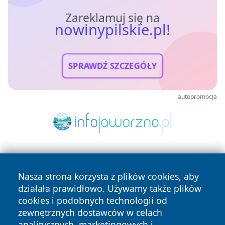
Zareklamuj się na
nowinypilskie.pl!
SPRAWDŹ SZCZEGÓŁY
autopromocja
Nasza strona korzysta z plików cookies, aby
działała prawidłowo. Używamy także plików
cookies i podobnych technologii od
zewnętrznych dostawców w celach
Copyright © 2026 nowinypilskie.pl Wszystkie prawa
analitycznych, marketingowych i