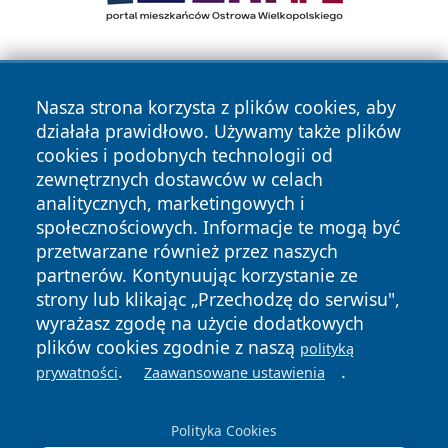
Nasza strona korzysta z plików cookies, aby
działała prawidłowo. Używamy także plików
cookies i podobnych technologii od
zewnętrznych dostawców w celach
Copyright © 2026 nowinypilskie.pl Wszystkie prawa
analitycznych, marketingowych i
zastrzeżone.
społecznościowych. Informacje te mogą być
przetwarzane również przez naszych
partnerów. Kontynuując korzystanie ze
Polityka
Polityka
News
Autorzy
strony lub klikając „Przechodzę do serwisu",
Prywatności
Cookies
wyrażasz zgodę na użycie dodatkowych
plików cookies zgodnie z naszą
polityką
.
.
prywatności
Zaawansowane ustawienia
Polityka Cookies