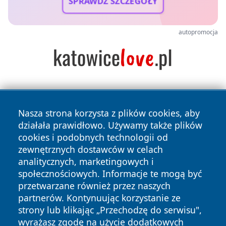
SPRAWDŹ SZCZEGÓŁY
autopromocja
Nasza strona korzysta z plików cookies, aby
działała prawidłowo. Używamy także plików
cookies i podobnych technologii od
zewnętrznych dostawców w celach
Copyright © 2026 nowinypilskie.pl Wszystkie prawa
analitycznych, marketingowych i
zastrzeżone.
społecznościowych. Informacje te mogą być
przetwarzane również przez naszych
partnerów. Kontynuując korzystanie ze
Polityka
Polityka
News
Autorzy
strony lub klikając „Przechodzę do serwisu",
Prywatności
Cookies
wyrażasz zgodę na użycie dodatkowych