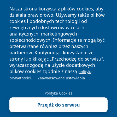
Nasza strona korzysta z plików cookies, aby
działała prawidłowo. Używamy także plików
cookies i podobnych technologii od
zewnętrznych dostawców w celach
analitycznych, marketingowych i
społecznościowych. Informacje te mogą być
Copyright © 2026 nowinypilskie.pl Wszystkie prawa
przetwarzane również przez naszych
zastrzeżone.
partnerów. Kontynuując korzystanie ze
strony lub klikając „Przechodzę do serwisu",
wyrażasz zgodę na użycie dodatkowych
Polityka
Polityka
News
Autorzy
plików cookies zgodnie z naszą
polityką
Prywatności
Cookies
.
.
prywatności
Zaawansowane ustawienia
Polityka Cookies
Przejdź do serwisu