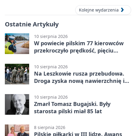
Kolejne wydarzenia
Ostatnie Artykuły
10 sierpnia 2026
W powiecie pilskim 77 kierowców
przekroczyło prędkość, pięciu
straciło prawa jazdy
10 sierpnia 2026
Na Leszkowie rusza przebudowa.
Droga zyska nową nawierzchnię i
zatokę postojową
10 sierpnia 2026
Zmarł Tomasz Bugajski. Były
starosta pilski miał 85 lat
8 sierpnia 2026
Pilskie piłkarki w III lidze. Awans