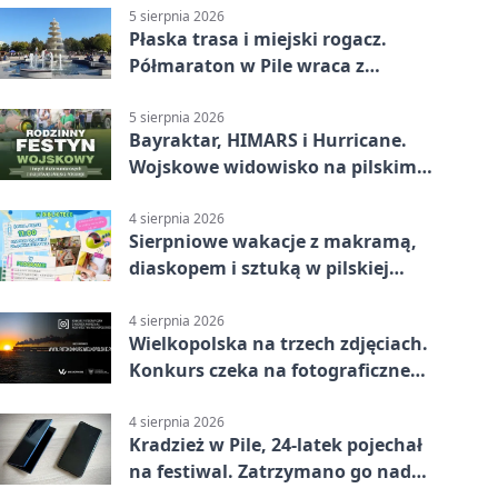
5 sierpnia 2026
Płaska trasa i miejski rogacz.
Półmaraton w Pile wraca z
lokalnym pakietem
5 sierpnia 2026
Bayraktar, HIMARS i Hurricane.
Wojskowe widowisko na pilskim
lotnisku
4 sierpnia 2026
Sierpniowe wakacje z makramą,
diaskopem i sztuką w pilskiej
bibliotece
4 sierpnia 2026
Wielkopolska na trzech zdjęciach.
Konkurs czeka na fotograficzne
odkrycia
4 sierpnia 2026
Kradzież w Pile, 24-latek pojechał
na festiwal. Zatrzymano go nad
morzem