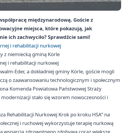
 współpracę międzynarodową. Goście z
owacyjne miejsca, które pokazują, jak
nie ich zachwyciło? Sprawdźcie sami!
nej i rehabilitacji nurkowej
y z niemiecką gminą Körle
ej i rehabilitacji nurkowej
hwalm-Eder, a dokładniej gminy Körle, goście mogli
adczą o zaawansowaniu technologicznym i społecznym
iona Komenda Powiatowa Państwowej Straży
ki modernizacji stało się wzorem nowoczesności i
a Rehabilitacji Nurkowej Krok po kroku HSA” na
społecznej i ruchowej wykorzystuje terapię nurkową
ma wsparcia zdrowotnego zdobywa coraz większe