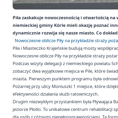
Piła
zaskakuje nowoczesnością i otwartością na
niemieckiej gminy Körle mieli okazję poznać inn
dynamicznie rozwija się nasze miasto. Co dokład
Nowoczesne oblicze Piły na przykładzie straży pożar
Piła
i Miasteczko Krajeńskie budują mosty współprac
Nowoczesne oblicze Piły na przykładzie straży pożarn
Podczas wizyty delegacji z niemieckiego powiatu Sc
zobaczyć dwa wyjątkowe miejsca w Pile, które świ
miasta. Pierwszym punktem programu była odnow
Pożarnej przy ulicy Moniuszki 1 miejsce, które dzię
efektywności działania służb ratowniczych.
Drugim niezwykłym przystankiem była Pływająca Baz
jeziorze Płotki. To unikatowe centrum rehabilitacji 
dla osób z różnymi niepełnosprawnościami. Ta for