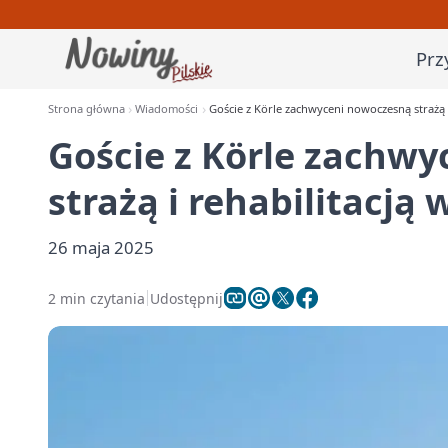
Prz
Strona główna
Wiadomości
Goście z Körle zachwyceni nowoczesną strażą i 
Goście z Körle zachw
strażą i rehabilitacją w
26 maja 2025
2 min czytania
Udostępnij