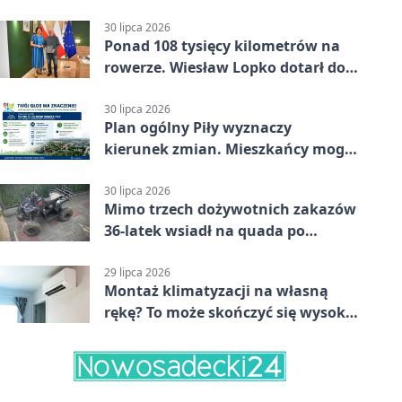
bezpieczeństwo
30 lipca 2026
Ponad 108 tysięcy kilometrów na
rowerze. Wiesław Lopko dotarł do
Piły
30 lipca 2026
Plan ogólny Piły wyznaczy
kierunek zmian. Mieszkańcy mogą
zabrać głos
30 lipca 2026
Mimo trzech dożywotnich zakazów
36-latek wsiadł na quada po
alkoholu
29 lipca 2026
Montaż klimatyzacji na własną
rękę? To może skończyć się wysoką
karą