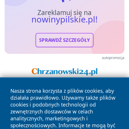
Zareklamuj się na
nowinypilskie.pl!
SPRAWDŹ SZCZEGÓŁY
autopromocja
Nasza strona korzysta z plików cookies, aby
działała prawidłowo. Używamy także plików
cookies i podobnych technologii od
zewnętrznych dostawców w celach
analitycznych, marketingowych i
Copyright © 2026 nowinypilskie.pl Wszystkie prawa
społecznościowych. Informacje te mogą być
zastrzeżone.