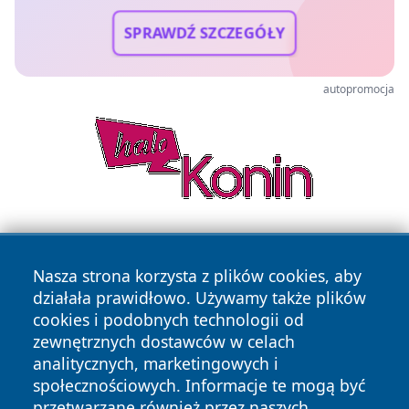
SPRAWDŹ SZCZEGÓŁY
autopromocja
Nasza strona korzysta z plików cookies, aby
działała prawidłowo. Używamy także plików
cookies i podobnych technologii od
zewnętrznych dostawców w celach
Copyright © 2026 nowinypilskie.pl Wszystkie prawa
analitycznych, marketingowych i
zastrzeżone.
społecznościowych. Informacje te mogą być
przetwarzane również przez naszych