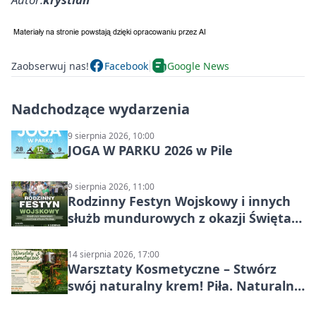
Zaobserwuj nas!
Facebook
Google News
Nadchodzące wydarzenia
9 sierpnia 2026, 10:00
JOGA W PARKU 2026 w Pile
9 sierpnia 2026, 11:00
Rodzinny Festyn Wojskowy i innych
służb mundurowych z okazji Święta
Wojska Polskiego
14 sierpnia 2026, 17:00
Warsztaty Kosmetyczne – Stwórz
swój naturalny krem! Piła. Naturalna
pielęgnacja