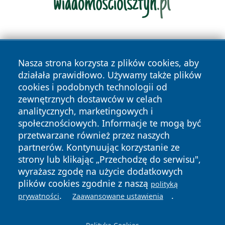
Nasza strona korzysta z plików cookies, aby
działała prawidłowo. Używamy także plików
cookies i podobnych technologii od
zewnętrznych dostawców w celach
Copyright © 2026 nowinypilskie.pl Wszystkie prawa
analitycznych, marketingowych i
zastrzeżone.
społecznościowych. Informacje te mogą być
przetwarzane również przez naszych
partnerów. Kontynuując korzystanie ze
Polityka
Polityka
News
Autorzy
strony lub klikając „Przechodzę do serwisu",
Prywatności
Cookies
wyrażasz zgodę na użycie dodatkowych
plików cookies zgodnie z naszą
polityką
.
.
prywatności
Zaawansowane ustawienia