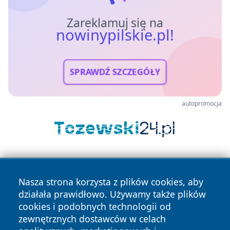
Zareklamuj się na
nowinypilskie.pl!
SPRAWDŹ SZCZEGÓŁY
autopromocja
Nasza strona korzysta z plików cookies, aby
działała prawidłowo. Używamy także plików
cookies i podobnych technologii od
zewnętrznych dostawców w celach
Copyright © 2026 nowinypilskie.pl Wszystkie prawa