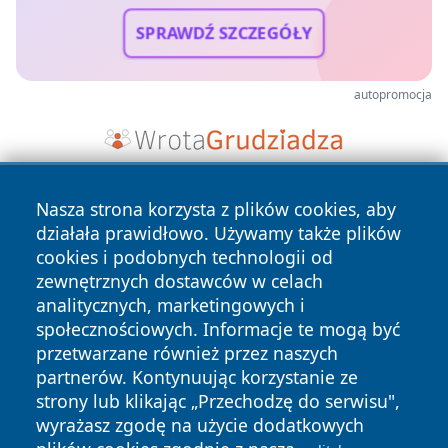
SPRAWDŹ SZCZEGÓŁY
autopromocja
Nasza strona korzysta z plików cookies, aby
działała prawidłowo. Używamy także plików
cookies i podobnych technologii od
zewnętrznych dostawców w celach
analitycznych, marketingowych i
Copyright © 2026 nowinypilskie.pl Wszystkie prawa
społecznościowych. Informacje te mogą być
zastrzeżone.
przetwarzane również przez naszych
partnerów. Kontynuując korzystanie ze
strony lub klikając „Przechodzę do serwisu",
Polityka
Polityka
News
Autorzy
wyrażasz zgodę na użycie dodatkowych
Prywatności
Cookies