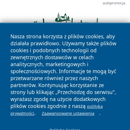
autopromocja
Nasza strona korzysta z plików cookies, aby
działała prawidłowo. Używamy także plików
cookies i podobnych technologii od
zewnętrznych dostawców w celach
analitycznych, marketingowych i
społecznościowych. Informacje te mogą być
przetwarzane również przez naszych
Copyright © 2026 nowinypilskie.pl Wszystkie prawa
partnerów. Kontynuując korzystanie ze
zastrzeżone.
strony lub klikając „Przechodzę do serwisu",
wyrażasz zgodę na użycie dodatkowych
plików cookies zgodnie z naszą
polityką
Polityka
Polityka
News
Autorzy
.
.
prywatności
Zaawansowane ustawienia
Prywatności
Cookies