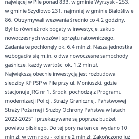
najwięcej w Pile ponad 833, w gminie Wyrzysk - 253,
w gminie Szydłowo 231, najmniej w gminie Białośliwie
86. Otrzymywali wezwania średnio co 4,2 godziny.
Był to również rok bogaty w inwestycje, zakup
nowoczesnych wozów i sprzętu ratowniczego.
Zadania te pochłonęły ok. 6,4 mln zł. Nasza jednostka
wzbogaciła się m.in. o dwa nowoczesne samochody
gaśnicze, każdy wartości ok. 1,2 mln zł.
Największą obecnie inwestycją jest rozbudowa
siedziby KP PSP w Pile przy ul. Moniuszki, gdzie
stacjonuje JRG nr 1. Środki pochodzą z Programu
modernizacji Policji, Straży Granicznej, Państwowej
Straży Pożarnej i Służby Ochrony Państwa w latach
2022-2025” i przekazywane są poprzez budżet
powiatu pilskiego. Do tej pory na ten cel wydano 10
mln zł, w tym roku - kolejne 2 mln zł. Zakończono już