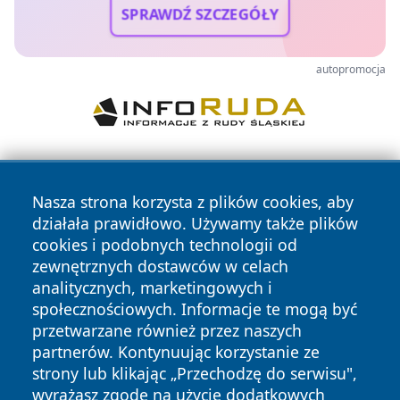
SPRAWDŹ SZCZEGÓŁY
autopromocja
Nasza strona korzysta z plików cookies, aby
działała prawidłowo. Używamy także plików
cookies i podobnych technologii od
zewnętrznych dostawców w celach
Copyright © 2026 nowinypilskie.pl Wszystkie prawa
analitycznych, marketingowych i
zastrzeżone.
społecznościowych. Informacje te mogą być
przetwarzane również przez naszych
partnerów. Kontynuując korzystanie ze
Polityka
Polityka
News
Autorzy
strony lub klikając „Przechodzę do serwisu",
Prywatności
Cookies
wyrażasz zgodę na użycie dodatkowych